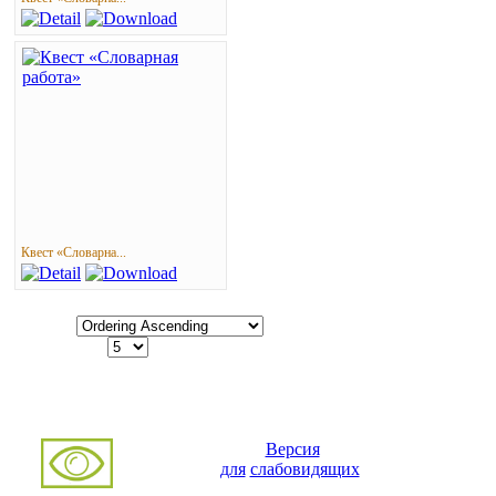
Квест «Словарна...
Ordering
Display Num
Powered by
Phoca Gallery
Версия
для
слабовидящих