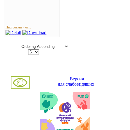
Настроение - ос...
Ordering
Display Num
Powered by
Phoca Gallery
Версия
для
слабовидящих