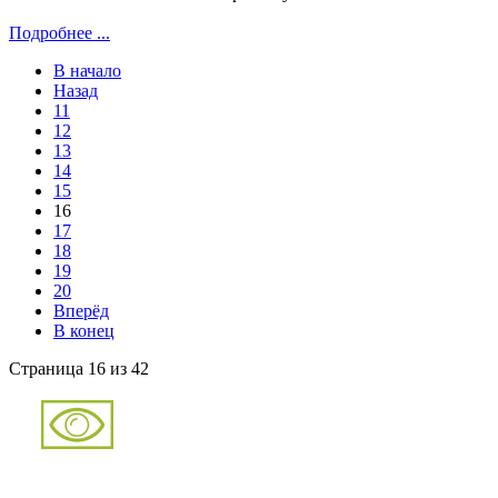
Подробнее ...
В начало
Назад
11
12
13
14
15
16
17
18
19
20
Вперёд
В конец
Страница 16 из 42