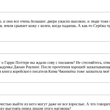
и они все очень большие: двери ужасно высокие, и люди тоже (к
 земля срывает кожу с колен, когда падаешь. А как-то Серёжа чу
о Гарри Поттере вы ждали сову с письмом? Не стесняйтесь, отве
е выдумка Джоан Роулинг. После прочтения хорошей захватывающ
я книга корейского писателя Кима Чжинкёна тоже захватила моё
 честью выйти из него могут даже не все взрослые. А что говор
ку выстоять перед лицом этого наговора?