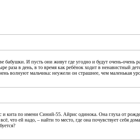
 бабушки. И пусть они живут где угодно и будут очень-очень р
ыре раза в день, в то время как ребёнок ходит в ненавистный де
очень волнуют мальчика: неужели он страшнее, чем маленькая у
 и кита по имени Синий-55. Айрис одинока. Она глуха от рожден
всё, что ей надо, – найти то место, где она почувствует себя дом
буется?