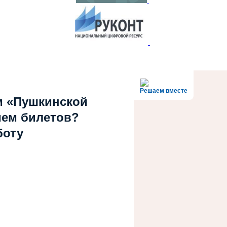
Решаем вместе
м «Пушкинской
ием билетов?
боту