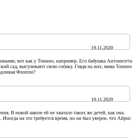
19.11.2020
азными, вот как у Тонино, например. Его бабушка Антониэтта
тский сад, выгуливают свою собаку. Глядя на них, мама Тонино
родливая Флоппи?
10.11.2020
ия. В новой школе ей не хватало таких же детей, как она.
а. Иногда на это требуется время, но он был уверен, что Айрис