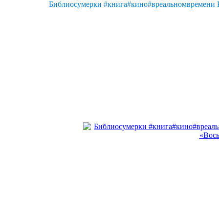
Библиосумерки #книга#кино#вреальномвремени Ко