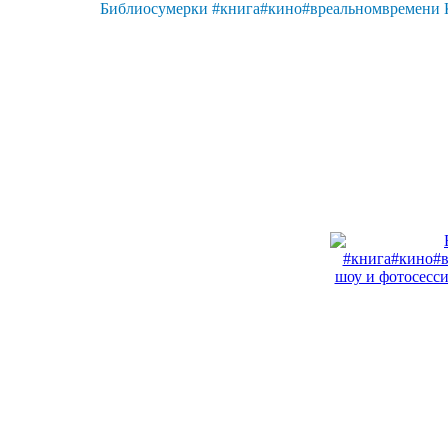
Библиосумерки #книга#кино#вреальномвремени Ко