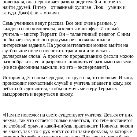
новенькая, она переживает развод родителей и пытается
найти друзей. Питер – отчаянный хулиган. Люк – умник и
зануда. Джеффри – молчун.
Семь учеников ведут рассказ. Все они очень разные, у
каждого свои комплексы, «скелеты в шкафу». И новый
учитель – мистер Террапт. Он – талантливый педагог. С ним
не бывает скучно: он придумывает неожиданные и
интересные задания. На уроке математики можно выйти на
футбольное поле и посчитать травинки или искать
долларовые слова! А проект по проращиванию фасоли можно
разнообразить, если разрешить поливать её разными смесями
(не все фасолины выжили, но это – эксперимент!).
История идёт своим чередом, то грустная, то смешная. И когда
происходит несчастный случай и учитель впадает в кому, все
ребята объединяются, чтобы помочь мистеру Террапту
выздороветь и вернуться в школу.
«Нам не повезло: на свете существуют учителя. Деться от них
некуда, так что остаётся только надеяться, что тебе достанется
не злобный хрыч, а какой-нибудь практикант. Новички жизни
не знают, так что с рук могут сойти такие фокусы, за которые
старики бы тебя по стенке размазали. Вот какая у меня была