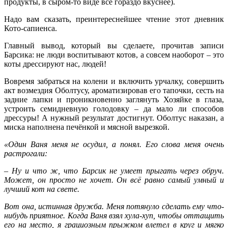
продукты, в сыром-то виде всё гораздо вкуснее).
Надо вам сказать, преинтереснейшее чтение этот дневник
Кото-сапиенса.
Главный вывод, который вы сделаете, прочитав записи
Барсика: не люди воспитывают котов, а совсем наоборот – это
коты дрессируют нас, людей!
Вовремя забраться на колени и включить урчалку, совершить
акт возмездия Оболтусу, ароматизировав его тапочки, сесть на
задние лапки и проникновенно заглянуть Хозяйке в глаза,
устроить семидневную голодовку – да мало ли способов
дрессуры! А нужный результат достигнут. Оболтус наказан, а
миска наполнена печёнкой и мясной вырезкой.
«Один Ваня меня не осудил, а понял. Его слова меня очень
растрогали:
– Ну и что ж, что Барсик не умеет прыгать через обруч.
Может, он просто не хочет. Он всё равно самый умный и
лучший кот на свете.
Вот она, истинная дружба. Меня потянуло сделать ему что-
нибудь приятное. Когда Ваня взял хула-хуп, чтобы оттащить
его на место, я грациозным прыжком влетел в круг и мягко