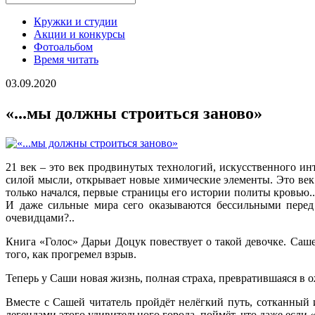
Кружки и студии
Акции и конкурсы
Фотоальбом
Время читать
03.09.2020
«...мы должны строиться заново»
21 век – это век продвинутых технологий, искусственного инт
силой мысли, открывает новые химические элементы. Это век 
только начался, первые страницы его истории политы кровью..
И даже сильные мира сего оказываются бессильными перед 
очевидцами?..
Книга «Голос» Дарьи Доцук повествует о такой девочке. Саше 
того, как прогремел взрыв.
Теперь у Саши новая жизнь, полная страха, превратившаяся в о
Вместе с Сашей читатель пройдёт нелёгкий путь, сотканный
легендами этого удивительного города, поймёт, что даже если 