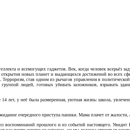
еллекта и всемогущих гаджетов. Век, когда человек всерьёз за
открытия новых планет и выдающихся достижений во всех сфера
. Терроризм, став одним из рычагов управления в политической 
группой людей, готовых убивать заложников, взрывать здания
14 лет, у неё была размеренная, уютная жизнь: школа, увлечен
жидание очередного приступа паники. Мама плачет от жалости, а
 из воспоминаний прошлого и из событий настоящего. Увидит 
«от нас почти ничего не осталось, но мы должны строиться занов