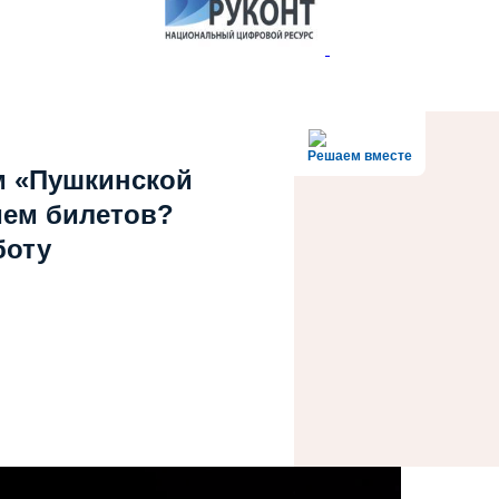
Решаем вместе
м «Пушкинской
ием билетов?
боту